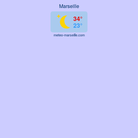
Marseille
34°
23°
meteo-marseille.com