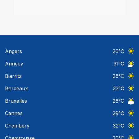
Angers
26
°C
Ciel 
Annecy
31
°C
Ciel 
Biarritz
26
°C
Ciel 
Bordeaux
33
°C
Ciel 
Bruxelles
26
°C
Ciel 
Cannes
29
°C
Ciel 
Chambery
32
°C
Ciel 
Chamrousse
20
°C