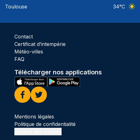
Ciel 
Toulouse
34
°C
Ciel 
Contact
Certificat d’intempérie
Météo-villes
FAQ
Télécharger nos applications
Facebook
Twitter
Mentions légales
Politique de confidentialité
Gestion des cookies