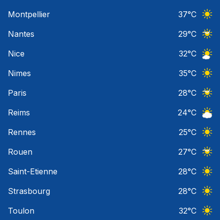
Ciel 
Montpellier
37
°C
Ciel 
Nantes
29
°C
Ciel 
Nice
32
°C
Ciel 
Nimes
35
°C
Ciel 
Paris
28
°C
Ciel 
Reims
24
°C
Ciel 
Rennes
25
°C
Ciel 
Rouen
27
°C
Ciel 
Saint-Etienne
28
°C
Ciel 
Strasbourg
28
°C
Ciel 
Toulon
32
°C