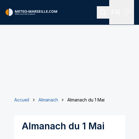
FR
Rechercher
Menu
Menu des
Accueil
Almanach
Almanach du 1 Mai
Almanach du 1 Mai