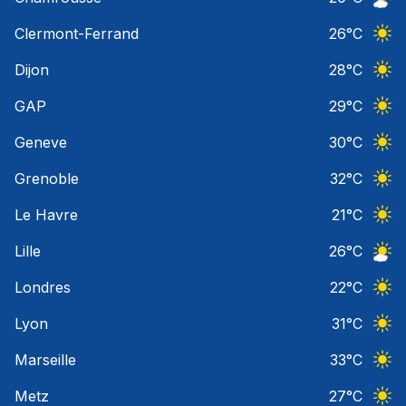
Ciel 
Clermont-Ferrand
26
°C
Ciel 
Dijon
28
°C
Ciel 
GAP
29
°C
Ciel 
Geneve
30
°C
Ciel 
Grenoble
32
°C
Ciel 
Le Havre
21
°C
Ciel 
Lille
26
°C
Ciel 
Londres
22
°C
Ciel 
Lyon
31
°C
Ciel 
Marseille
33
°C
Ciel 
Metz
27
°C