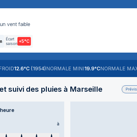
un vent faible
Écart
m
+5
°C
saison
FROID
12.6
°C
(
1954
)
NORMALE MINI
19.9
°C
NORMALE MAX
t suivi des pluies à
Marseille
Prévi
’heure
à
ps sec
Temps sec
Temps sec
Temps sec
Temps sec