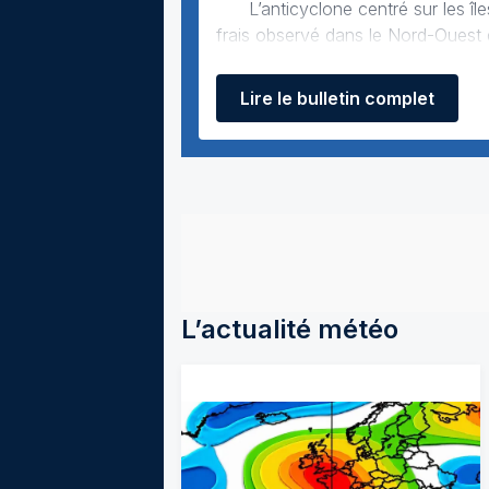
L’anticyclone centré sur les îles Britanniques maintient un ciel largement dégagé sur la France. L’air très
frais observé dans le Nord-Ouest da
Les hautes pressions vont progres
Lire le bulletin complet
L’actualité météo