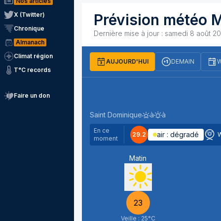
Nos articles
X (Twitter)
Prévision météo
M
Chronique
Dernière mise à jour :
samedi 8 août 20
Almanach
Climat région
AUJOURD'HUI
DEMAIN
W
T°C records
Faire un don
samedi 8 août
Saint Dominique
à
à
Levé du soleil
Couché du soleil
En ce
air :
dégradé
29.2
moment
Matin
23
Veille :
25
°C