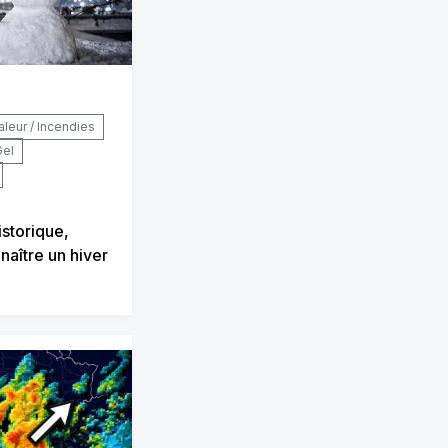
aleur / Incendies
Gel
istorique,
naître un hiver