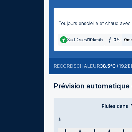
Toujours ensoleillé et chaud avec 
Sud-Ouest
10
km/h
0
%
0m
RECORDS
CHALEUR
38.5
°C
(
1921
)
Prévision automatique e
Pluies dans l
à
Temps sec
Temps sec
Temps sec
Temps sec
Tem