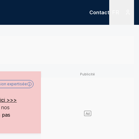
FR
Contact
Menu
Menu des
sion expertisée
ici >>>
e nos
a pas