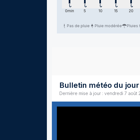
samedi 8 août 2026
samedi 8 août 2026
samedi 8 août 2026
samedi 8 aoû
samed
0
min
5
10
15
20
Pas de pluie
Pluie modérée
Pluies 
Bulletin météo du jour
Dernière mise à jour : vendredi 7 août 