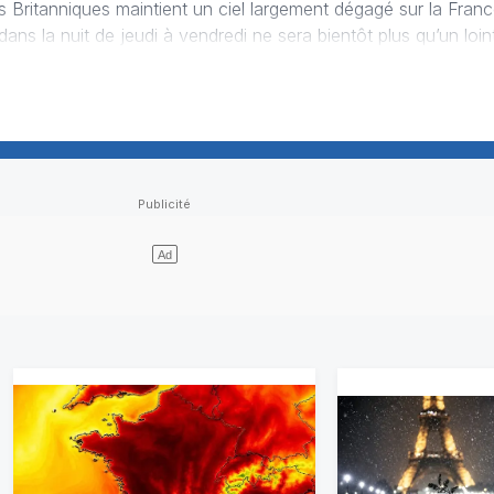
ns la nuit de jeudi à vendredi ne sera bientôt plus qu’un loin
sivement se décaler vers l’Allemagne, favor…