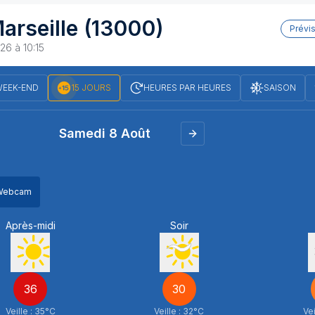
arseille
(13000)
Prévi
26 à 10:15
EEK-END
15 JOURS
HEURES PAR HEURES
SAISON
Samedi 8 Août
Webcam
Douceur / Forte chaleur
Après-midi
Soir
Explication des phén
8 Août 2026
Pourquoi la chaleur
36
30
bloquée sur la Fran
Veille :
35
°C
Veille :
32
°C
Vei