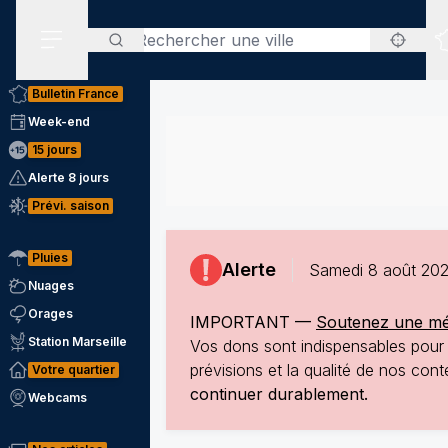
Rechercher
Menu secondaire
Bulletin France
Week-end
15 jours
Alerte 8 jours
Prévi. saison
Pluies
Alerte
Samedi 8 août 202
Nuages
Orages
IMPORTANT —
Soutenez une mété
Station Marseille
Vos dons sont indispensables pour p
prévisions et la qualité de nos co
Votre quartier
continuer durablement.
Webcams