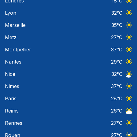
Londres
18
°C
Ciel 
Lyon
32
°C
Ciel 
Marseille
35
°C
Ciel 
Metz
27
°C
Ciel 
Montpellier
37
°C
Ciel 
Nantes
29
°C
Ciel 
Nice
32
°C
Ciel 
Nimes
37
°C
Ciel 
Paris
28
°C
Ciel 
Reims
26
°C
Ciel 
Rennes
27
°C
Ciel 
Rouen
27
°C