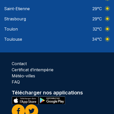
Ciel 
Saint-Etienne
29
°C
Ciel 
Strasbourg
29
°C
Ciel 
Toulon
32
°C
Ciel 
Toulouse
34
°C
Ciel 
Contact
Certificat d’intempérie
Météo-villes
FAQ
Télécharger nos applications