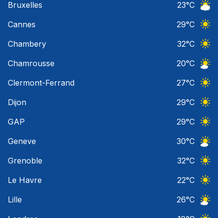
Bruxelles
23
°C
Ciel 
Cannes
29
°C
Ciel 
Chambery
32
°C
Ciel 
Chamrousse
20
°C
Ciel 
Clermont-Ferrand
27
°C
Ciel 
Dijon
29
°C
Ciel 
GAP
29
°C
Ciel 
Geneve
30
°C
Ciel 
Grenoble
32
°C
Ciel 
Le Havre
22
°C
Ciel 
Lille
26
°C
Ciel 