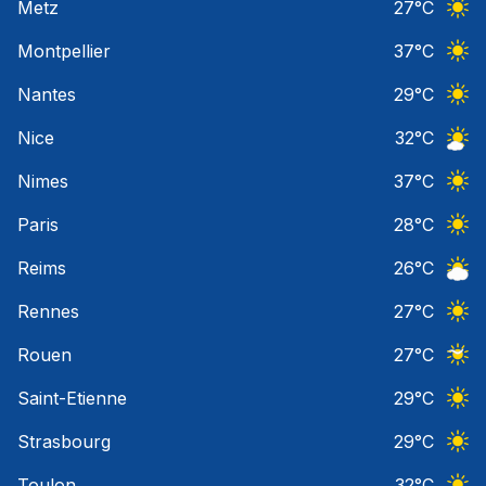
Metz
27
°C
Ciel 
Montpellier
37
°C
Ciel 
Nantes
29
°C
Ciel 
Nice
32
°C
Ciel 
Nimes
37
°C
Ciel 
Paris
28
°C
Ciel 
Reims
26
°C
Ciel 
Rennes
27
°C
Ciel 
Rouen
27
°C
Ciel 
Saint-Etienne
29
°C
Ciel 
Strasbourg
29
°C
Ciel 
Toulon
32
°C