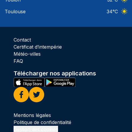
Ciel 
Toulouse
34
°C
Ciel 
Contact
Certificat d’intempérie
Météo-villes
FAQ
Télécharger nos applications
Facebook
Twitter
Mentions légales
Politique de confidentialité
Gestion des cookies