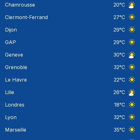
Chamrousse
20
°C
Ciel 
Clermont-Ferrand
27
°C
Ciel 
Dijon
29
°C
Ciel 
GAP
29
°C
Ciel 
Geneve
30
°C
Ciel 
Grenoble
32
°C
Ciel 
Le Havre
22
°C
Ciel 
Lille
26
°C
Ciel 
Londres
18
°C
Ciel 
Lyon
32
°C
Ciel 
Marseille
35
°C
Ciel 