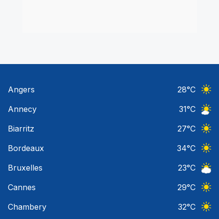
Angers
28
°C
Ciel 
Annecy
31
°C
Ciel 
Biarritz
27
°C
Ciel 
Bordeaux
34
°C
Ciel 
Bruxelles
23
°C
Ciel 
Cannes
29
°C
Ciel 
Chambery
32
°C
Ciel 