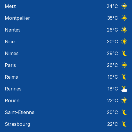
Ciel 
Metz
24
°C
Ciel 
Montpellier
35
°C
Ciel 
Nantes
26
°C
Ciel 
Nice
30
°C
Ciel 
Nimes
29
°C
Ciel 
Paris
26
°C
Ciel 
Reims
19
°C
Ciel 
Rennes
18
°C
Ciel 
Rouen
23
°C
Ciel 
Saint-Etienne
20
°C
Ciel 
Strasbourg
22
°C
Ciel 