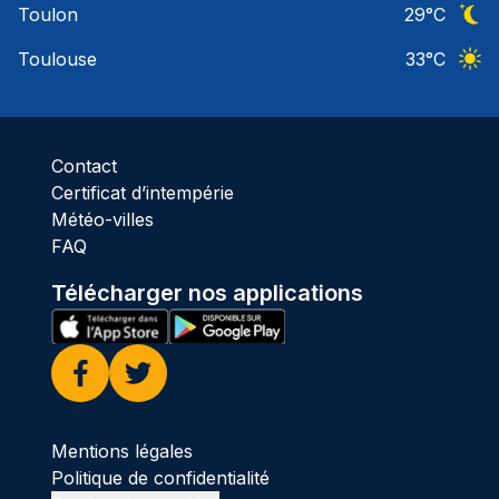
Toulon
29
°C
Ciel 
Toulouse
33
°C
Ciel 
Contact
Certificat d’intempérie
Météo-villes
FAQ
Télécharger nos applications
Facebook
Twitter
Mentions légales
Politique de confidentialité