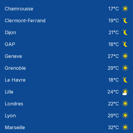
Ciel 
Chamrousse
17
°C
Ciel 
Clermont-Ferrand
19
°C
Ciel 
Dijon
21
°C
Ciel 
GAP
18
°C
Ciel 
Geneve
27
°C
Ciel 
Grenoble
29
°C
Ciel 
Le Havre
18
°C
Ciel 
Lille
24
°C
Ciel 
Londres
22
°C
Ciel 
Lyon
29
°C
Ciel 
Marseille
32
°C