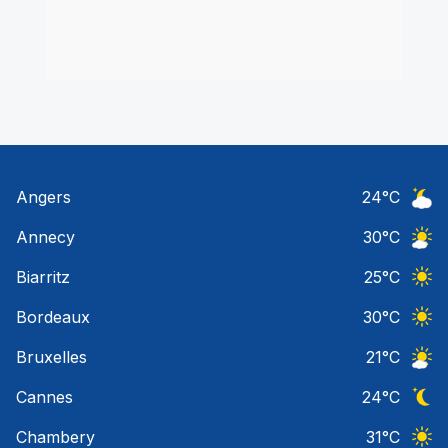
Angers
24
°C
Ciel 
Annecy
30
°C
Ciel 
Biarritz
25
°C
Ciel 
Bordeaux
30
°C
Ciel 
Bruxelles
21
°C
Ciel 
Cannes
24
°C
Ciel 
Chambery
31
°C