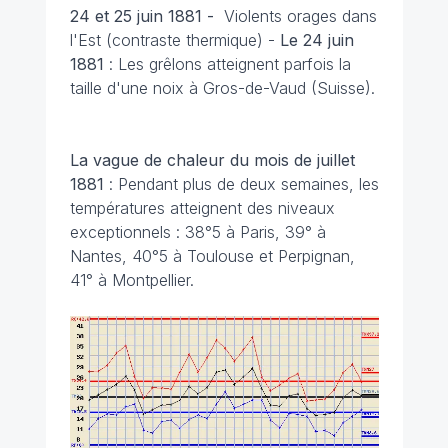
24 et 25 juin 1881 -
Violents orages dans
l'Est (contraste thermique) -
Le 24 juin
1881
: Les grêlons atteignent parfois la
taille d'une noix à Gros-de-Vaud (Suisse).
La vague de chaleur du mois de juillet
1881
: Pendant plus de deux semaines, les
températures atteignent des niveaux
exceptionnels : 38°5 à Paris, 39° à
Nantes, 40°5 à Toulouse et Perpignan,
41° à Montpellier.