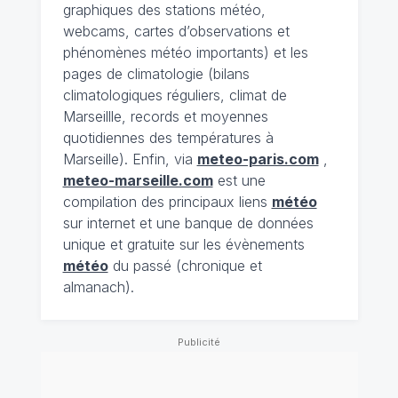
graphiques des stations météo,
webcams, cartes d’observations et
phénomènes météo importants) et les
pages de climatologie (bilans
climatologiques réguliers, climat de
Marseillle, records et moyennes
quotidiennes des températures à
Marseille). Enfin, via
meteo-paris.com
,
meteo-marseille.com
est une
compilation des principaux liens
météo
sur internet et une banque de données
unique et gratuite sur les évènements
météo
du passé (chronique et
almanach).