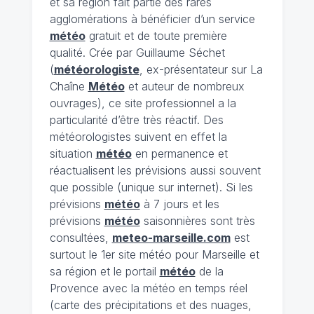
et sa région fait partie des rares
agglomérations à bénéficier d’un service
météo
gratuit et de toute première
qualité. Crée par Guillaume Séchet
(
météorologiste
, ex-présentateur sur La
Chaîne
Météo
et auteur de nombreux
ouvrages), ce site professionnel a la
particularité d’être très réactif. Des
météorologistes suivent en effet la
situation
météo
en permanence et
réactualisent les prévisions aussi souvent
que possible (unique sur internet). Si les
prévisions
météo
à 7 jours et les
prévisions
météo
saisonnières sont très
consultées,
meteo-marseille.com
est
surtout le 1er site météo pour Marseille et
sa région et le portail
météo
de la
Provence avec la météo en temps réel
(carte des précipitations et des nuages,