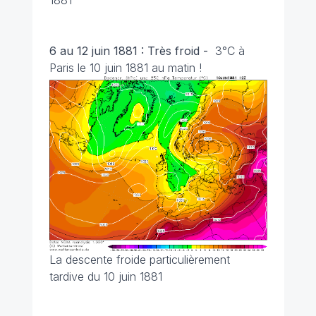
1881
6 au 12 juin 1881 : Très froid -
3°C à
Paris le 10 juin 1881 au matin !
La descente froide particulièrement
tardive du 10 juin 1881