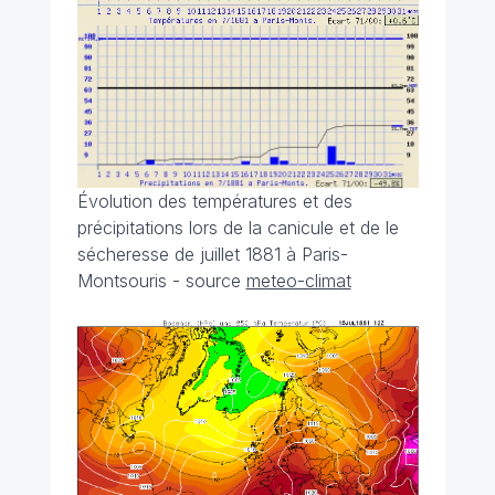
Évolution des températures et des
précipitations lors de la canicule et de le
sécheresse de juillet 1881 à Paris-
Montsouris - source
meteo-climat