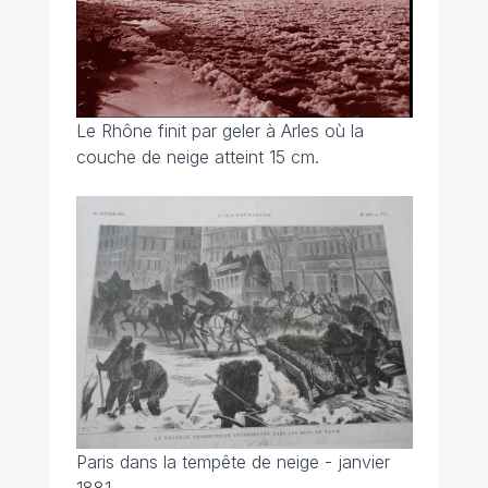
Le Rhône finit par geler à Arles où la
couche de neige atteint 15 cm.
Paris dans la tempête de neige - janvier
1881