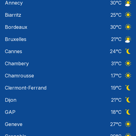
Annecy
30
°C
Ciel 
Biarritz
25
°C
Ciel 
Bordeaux
30
°C
Ciel 
Bruxelles
21
°C
Ciel 
Cannes
24
°C
Ciel 
Chambery
31
°C
Ciel 
Chamrousse
17
°C
Ciel 
Clermont-Ferrand
19
°C
Ciel 
Dijon
21
°C
Ciel 
GAP
18
°C
Ciel 
Geneve
27
°C
Ciel 