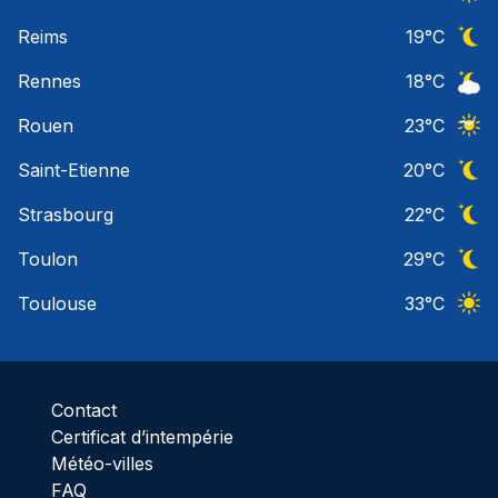
Ciel 
Reims
19
°C
Ciel 
Rennes
18
°C
Ciel 
Rouen
23
°C
Ciel 
Saint-Etienne
20
°C
Ciel 
Strasbourg
22
°C
Ciel 
Toulon
29
°C
Ciel 
Toulouse
33
°C
Ciel 
Contact
Certificat d’intempérie
Météo-villes
FAQ