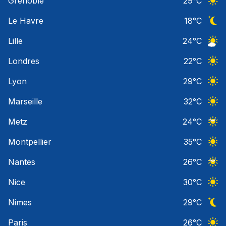
Grenoble
29
°C
Ciel 
Le Havre
18
°C
Ciel 
Lille
24
°C
Ciel 
Londres
22
°C
Ciel 
Lyon
29
°C
Ciel 
Marseille
32
°C
Ciel 
Metz
24
°C
Ciel 
Montpellier
35
°C
Ciel 
Nantes
26
°C
Ciel 
Nice
30
°C
Ciel 
Nimes
29
°C
Ciel 
Paris
26
°C