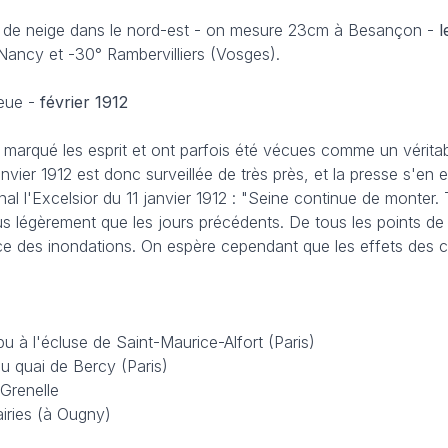
 de neige dans le nord-est - on mesure 23cm à Besançon -
l
ancy et -30° Rambervilliers (Vosges).
ieue -
février 1912
 marqué les esprit et ont parfois été vécues comme un vérita
vier 1912 est donc surveillée de très près, et la presse s'en 
rnal l'Excelsior du 11 janvier 1912 : "Seine continue de monter.
s légèrement que les jours précédents. De tous les points de 
ce des inondations. On espère cependant que les effets des c
 à l'écluse de Saint-Maurice-Alfort (Paris)
au quai de Bercy (Paris)
 Grenelle
airies (à Ougny)