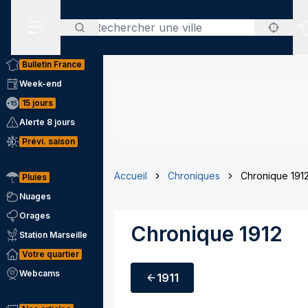
Rechercher
Menu secondaire
Bulletin France
Week-end
15 jours
Alerte 8 jours
Prévi. saison
Accueil
Chroniques
Chronique 191
Pluies
Nuages
Orages
Chronique 1912
Station Marseille
Votre quartier
Webcams
1911