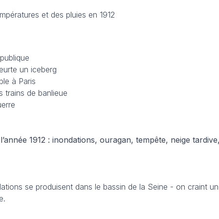
empératures et des pluies en 1912
épublique
eurte un iceberg
ible à Paris
s trains de banlieue
uerre
nnée 1912 : inondations, ouragan, tempête, neige tardive,
ations se produisent dans le bassin de la Seine - on craint 
e.