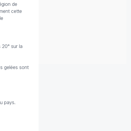
région de
ement cette
de
 20° sur la
es gelées sont
du pays.