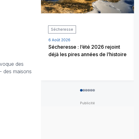
Sécheresse
6 Août 2026
Sécheresse : l’été 2026 rejoint
déjà les pires années de l’histoire
ovoque des
 - des maisons
0
1
2
3
4
5