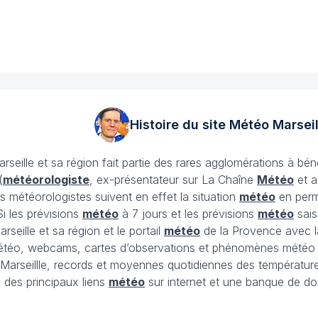
Histoire du site Météo
Marseil
arseille et sa région fait partie des rares agglomérations à bén
(
météorologiste
, ex-présentateur sur La Chaîne
Météo
et a
 Des météorologistes suivent en effet la situation
météo
en perm
Si les prévisions
météo
à 7 jours et les prévisions
météo
sais
rseille et sa région et le portail
météo
de la Provence avec la
étéo, webcams, cartes d’observations et phénomènes météo im
e Marseillle, records et moyennes quotidiennes des température
 des principaux liens
météo
sur internet et une banque de do