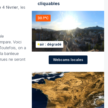
cliquables
e 4 février
, les
30.1°C
ble
empare. Voici
air : dégradé
 Toutefois, on a
la banlieue
rues ne seront
Webcams locales