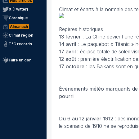
Nos articles
Climat et écarts à la normale des t
X (Twitter)
Chronique
Almanach
Repères historiques
Climat région
13 février
: La Chine devient une r
14 avril
: Le paquebot « Titanic » h
T°C records
17 avril
: éclipse totale de soleil vis
12 août
: première électrification de
Faire un don
17 octobre
: les Balkans sont en g
Évènements météo marquants de l’a
pourri
Du 6 au 12 janvier 1912
: des inond
le scénario de 1910 ne se reproduis