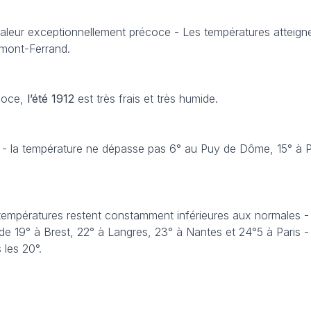
aleur exceptionnellement précoce - Les températures atteign
rmont-Ferrand.
coce,
l’été 1912
est très frais et très humide.
he - la température ne dépasse pas 6° au Puy de Dôme, 15° à Pa
 températures restent constamment inférieures aux normales -
e 19° à Brest, 22° à Langres, 23° à Nantes et 24°5 à Paris -
les 20°.