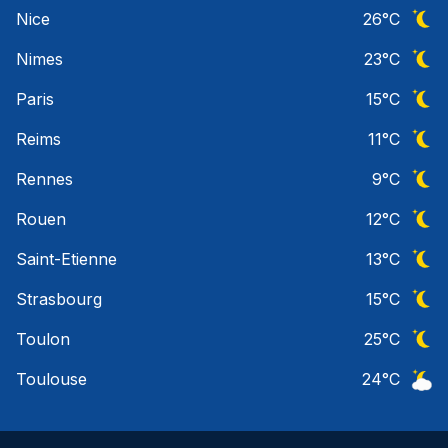
Ciel 
Nice
26
°C
Ciel 
Nimes
23
°C
Ciel 
Paris
15
°C
Ciel 
Reims
11
°C
Ciel 
Rennes
9
°C
Ciel 
Rouen
12
°C
Ciel 
Saint-Etienne
13
°C
Ciel 
Strasbourg
15
°C
Ciel 
Toulon
25
°C
Ciel 
Toulouse
24
°C
Ciel 