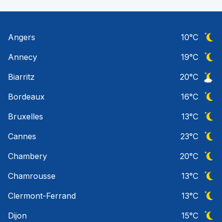
Angers
10
°C
Ciel 
Annecy
19
°C
Ciel 
Biarritz
20
°C
Ciel 
Bordeaux
16
°C
Ciel 
Bruxelles
13
°C
Ciel 
Cannes
23
°C
Ciel 
Chambery
20
°C
Ciel 
Chamrousse
13
°C
Ciel 
Clermont-Ferrand
13
°C
Ciel 
Dijon
15
°C