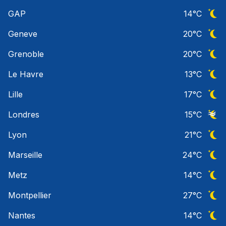
Ciel 
GAP
14
°C
Ciel 
Geneve
20
°C
Ciel 
Grenoble
20
°C
Ciel 
Le Havre
13
°C
Ciel 
Lille
17
°C
Ciel 
Londres
15
°C
Ciel 
Lyon
21
°C
Ciel 
Marseille
24
°C
Ciel 
Metz
14
°C
Ciel 
Montpellier
27
°C
Ciel 
Nantes
14
°C