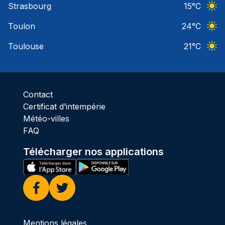
Strasbourg
15
°C
Ciel 
Toulon
24
°C
Ciel 
Toulouse
21
°C
Ciel 
Contact
Certificat d’intempérie
Météo-villes
FAQ
Télécharger nos applications
Facebook
Twitter
Mentions légales