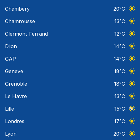
Ciel 
Chambery
20
°C
Ciel 
Chamrousse
13
°C
Ciel 
Clermont-Ferrand
12
°C
Ciel 
Dijon
14
°C
Ciel 
GAP
14
°C
Ciel 
Geneve
18
°C
Ciel 
Grenoble
18
°C
Ciel 
Le Havre
13
°C
Ciel 
Lille
15
°C
Ciel 
Londres
17
°C
Ciel 
Lyon
20
°C