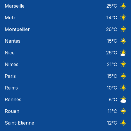
Ciel 
Marseille
25
°C
Ciel 
Metz
14
°C
Ciel 
Montpellier
26
°C
Ciel 
Nantes
15
°C
Ciel 
Nice
26
°C
Ciel 
Nimes
21
°C
Ciel 
Paris
15
°C
Ciel 
Reims
10
°C
Ciel 
Rennes
8
°C
Ciel 
Rouen
11
°C
Ciel 
Saint-Etienne
12
°C
Ciel 