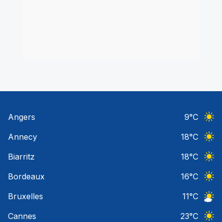
Angers
9
°C
Ciel 
Annecy
18
°C
Ciel 
Biarritz
18
°C
Ciel 
Bordeaux
16
°C
Ciel 
Bruxelles
11
°C
Ciel 
Cannes
23
°C