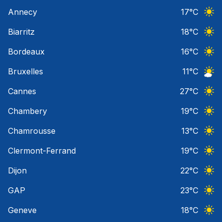
Ciel 
Annecy
17
°C
Ciel 
Biarritz
18
°C
Ciel 
Bordeaux
16
°C
Ciel 
Bruxelles
11
°C
Ciel 
Cannes
27
°C
Ciel 
Chambery
19
°C
Ciel 
Chamrousse
13
°C
Ciel 
Clermont-Ferrand
19
°C
Ciel 
Dijon
22
°C
Ciel 
GAP
23
°C
Ciel 
Geneve
18
°C
Ciel 