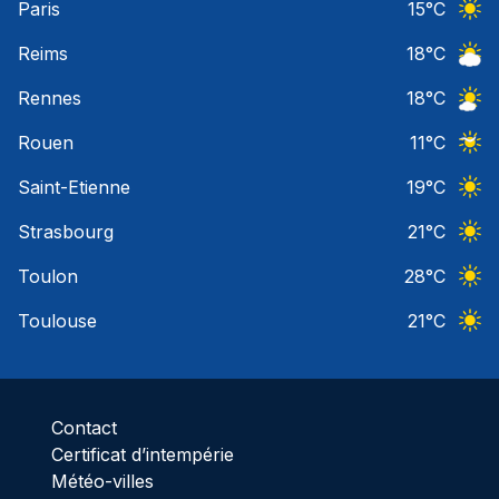
Paris
15
°C
Ciel 
Reims
18
°C
Ciel 
Rennes
18
°C
Ciel 
Rouen
11
°C
Ciel 
Saint-Etienne
19
°C
Ciel 
Strasbourg
21
°C
Ciel 
Toulon
28
°C
Ciel 
Toulouse
21
°C
Ciel 
Contact
Certificat d’intempérie
Météo-villes