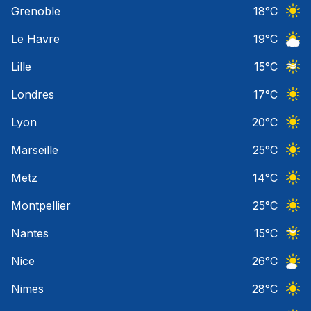
Grenoble
18
°C
Ciel 
Le Havre
19
°C
Ciel 
Lille
15
°C
Ciel 
Londres
17
°C
Ciel 
Lyon
20
°C
Ciel 
Marseille
25
°C
Ciel 
Metz
14
°C
Ciel 
Montpellier
25
°C
Ciel 
Nantes
15
°C
Ciel 
Nice
26
°C
Ciel 
Nimes
28
°C
Ciel 