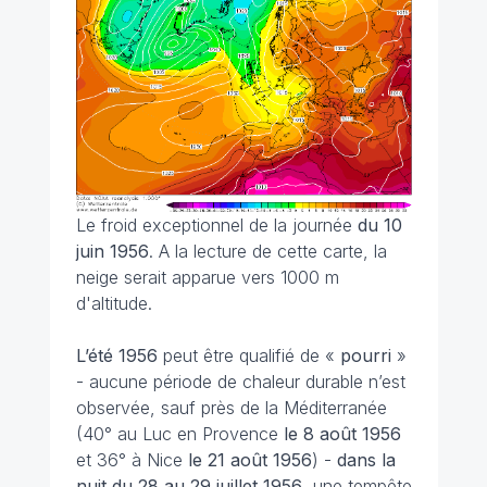
Le froid exceptionnel de la journée
du 10
juin 1956
. A la lecture de cette carte, la
neige serait apparue vers 1000 m
d'altitude.
L’été 1956
peut être qualifié de «
pourri
»
- aucune période de chaleur durable n’est
observée, sauf près de la Méditerranée
(40° au Luc en Provence
le 8 août 1956
et 36° à Nice
le 21 août 1956
) -
dans la
nuit du 28 au 29 juillet
1956
, une tempête