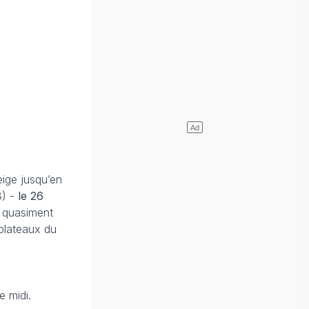
eige jusqu’en
3) -
le 26
t quasiment
 plateaux du
e midi.