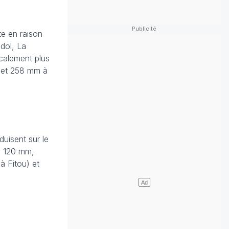
te en raison
ndol, La
ocalement plus
e et 258 mm à
uisent sur le
à 120 mm,
à Fitou) et