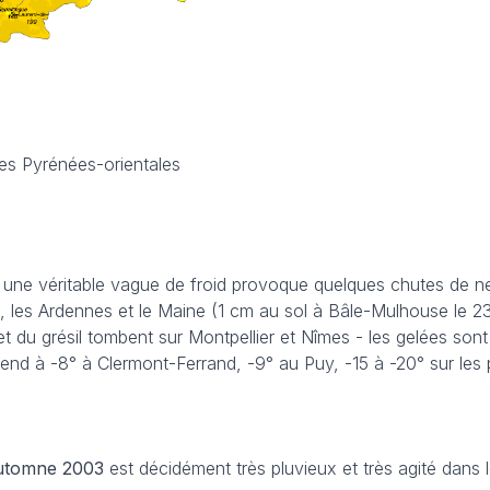
les Pyrénées-orientales
, une véritable vague de froid provoque quelques chutes de n
e, les Ardennes et le Maine (1 cm au sol à Bâle-Mulhouse le 2
et du grésil tombent sur Montpellier et Nîmes - les gelées son
end à -8° à Clermont-Ferrand, -9° au Puy, -15 à -20° sur les
automne 2003
est décidément très pluvieux et très agité dans l