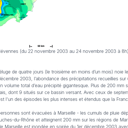
s Cévennes (du 22 novembre 2003 au 24 novembre 2003 à 8h
éluge de quatre jours (le troisième en moins d’un mois) noie l
décembre 2003, l’abondance des précipitations recueillies sur
n volume total d’eau précipité gigantesque. Plus de 200 mm 
ais, dont 9 situés sur ce bassin versant. Avec ceux de septe
t l'un des épisodes les plus intenses et étendus que la Fran
 personnes sont évacuées à Marseille - les cumuls de pluie dé
hes-du-Rhône et atteignent 200 mm sur les régions de Marse
e de Marseille est inondée en soirée du 1er décembre 2003 ave