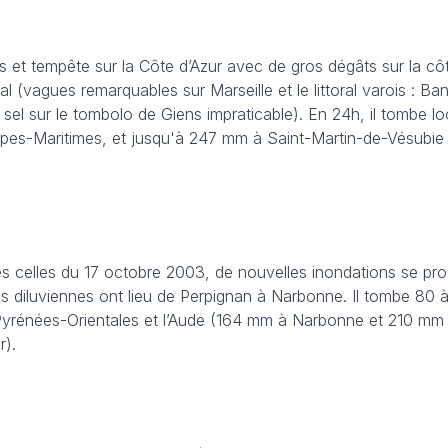
es et tempête sur la Côte d’Azur avec de gros dégâts sur la cô
ral (vagues remarquables sur Marseille et le littoral varois : Ba
sel sur le tombolo de Giens impraticable). En 24h, il tombe l
Alpes-Maritimes, et jusqu'à 247 mm à Saint-Martin-de-Vésubi
ès celles du 17 octobre 2003, de nouvelles inondations se prod
s diluviennes ont lieu de Perpignan à Narbonne. Il tombe 80 
yrénées-Orientales et l’Aude (164 mm à Narbonne et 210 mm 
r).