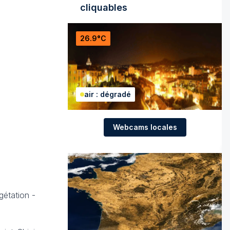
cliquables
26.9°C
air : dégradé
Webcams locales
gétation -