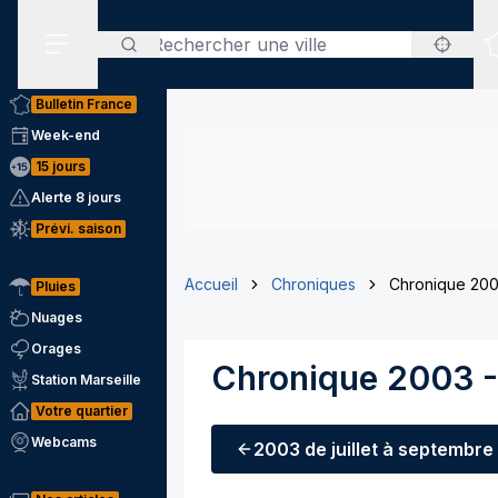
Rechercher
Menu secondaire
Bulletin France
Week-end
15 jours
Alerte 8 jours
Prévi. saison
Accueil
Chroniques
Chronique 200
Pluies
Nuages
Orages
Chronique 2003 -
Station Marseille
Votre quartier
Webcams
2003
de juillet à septembre