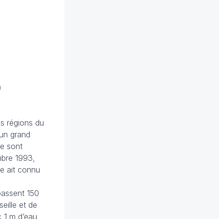
)
es régions du
 un grand
se sont
mbre 1993,
ce ait connu
passent 150
ille et de
c 1 m d’eau