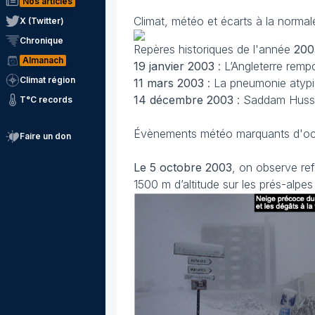
Nos articles
Climat, météo et écarts à la norma
X (Twitter)
Chronique
Repères historiques de l'année
200
Almanach
19 janvier 2003
: L’Angleterre rem
Climat région
11 mars
2003
: La pneumonie atyp
14 décembre
2003
: Saddam Hussei
T°C records
Évènements météo marquants d'o
Faire un don
Le 5 octobre 2003
, on observe re
1500 m d’altitude sur les prés-alpes