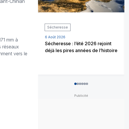
aint-Chinian
Sécheresse
6 Août 2026
 171 mm à
Sécheresse : l’été 2026 rejoint
s réseaux
déjà les pires années de l’histoire
amment vers le
0
1
2
3
4
5