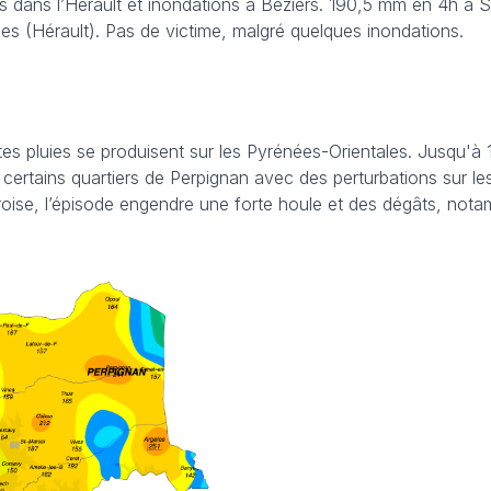
es dans l’Hérault et inondations à Béziers. 190,5 mm en 4h à S
es (Hérault). Pas de victime, malgré quelques inondations.
tes pluies se produisent sur les Pyrénées-Orientales. Jusqu'à
certains quartiers de Perpignan avec des perturbations sur le
varoise, l’épisode engendre une forte houle et des dégâts, not