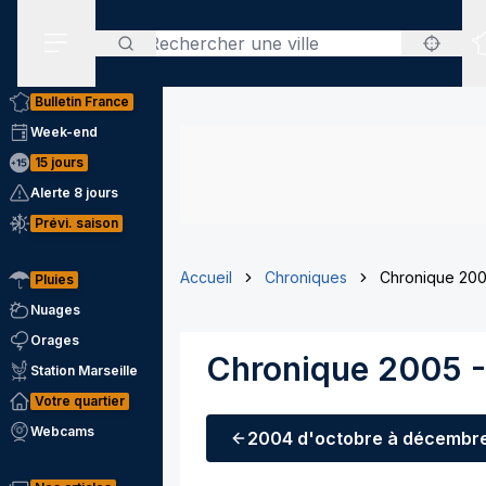
Rechercher
Menu secondaire
Bulletin France
Week-end
15 jours
Alerte 8 jours
Prévi. saison
Accueil
Chroniques
Chronique 200
Pluies
Nuages
Orages
Chronique 2005 -
Station Marseille
Votre quartier
Webcams
2004
d'octobre à décembr