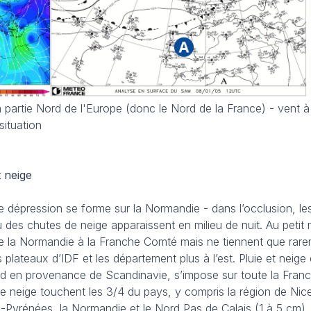
a partie Nord de l'Europe (donc le Nord de la France) - vent 
situation
t neige
e dépression se forme sur la Normandie - dans l’occlusion, les
ù des chutes de neige apparaissent en milieu de nuit. Au petit ma
e la Normandie à la Franche Comté mais ne tiennent que rare
 plateaux d’IDF et les département plus à l’est. Pluie et neige 
roid en provenance de Scandinavie, s’impose sur toute la Franc
e neige touchent les 3/4 du pays, y compris la région de Nic
idi-Pyrénées, la Normandie et le Nord Pas de Calais (1 à 5 cm).