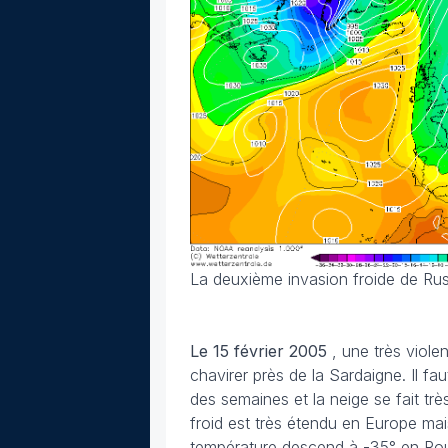
La deuxième invasion froide de Rus
Le 15 février
2005
, une très viol
chavirer près de la Sardaigne. Il fa
des semaines et la neige se fait trè
froid est très étendu en Europe mai
température descend à -35° en Ro