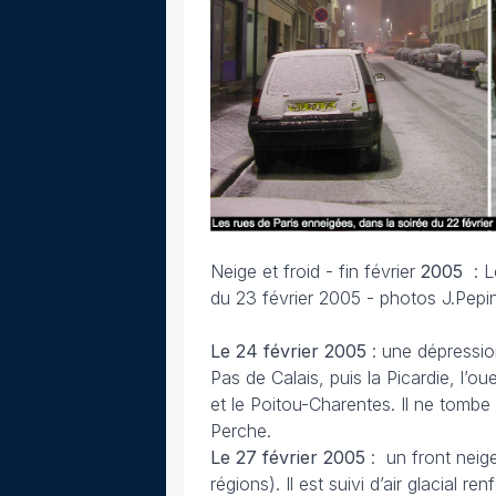
Neige et froid - fin février
2005
: 
du 23 février 2005 - photos J.Pepi
Le 24 février
2005
: une dépressi
Pas de Calais, puis la Picardie, l’ou
et le Poitou-Charentes. Il ne tombe
Perche.
Le 27 février
2005
: un front neig
régions). Il est suivi d’air glacial 