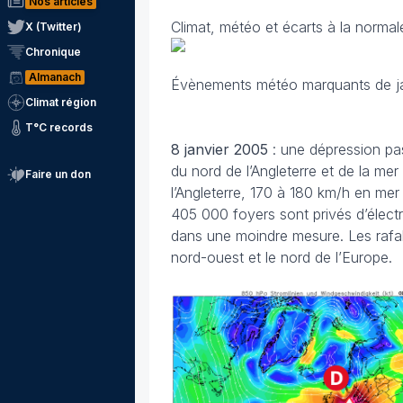
Nos articles
Climat, météo et écarts à la norma
X (Twitter)
Chronique
Almanach
Évènements météo marquants de j
Climat région
T°C records
8 janvier
2005
: une dépression pas
du nord de l’Angleterre et de la me
Faire un don
l’Angleterre, 170 à 180 km/h en me
405 000 foyers sont privés d’élect
dans une moindre mesure. Les rafal
nord-ouest et le nord de l’Europe.