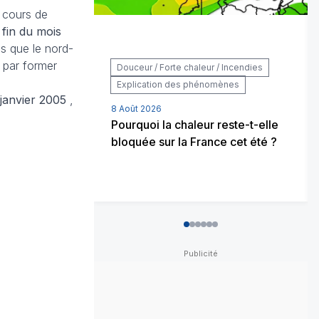
 cours de
 fin du mois
es que le nord-
t par former
Douceur / Forte chaleur / Incendies
Explication des phénomènes
 janvier 2005
,
8 Août 2026
Pourquoi la chaleur reste-t-elle
bloquée sur la France cet été ?
0
1
2
3
4
5