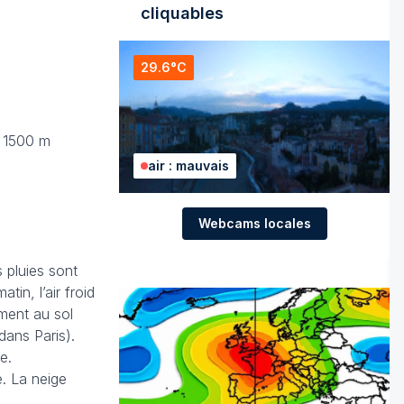
cliquables
29.6°C
à 1500 m
air : mauvais
Webcams locales
 pluies sont
tin, l’air froid
ment au sol
dans Paris).
e.
e. La neige