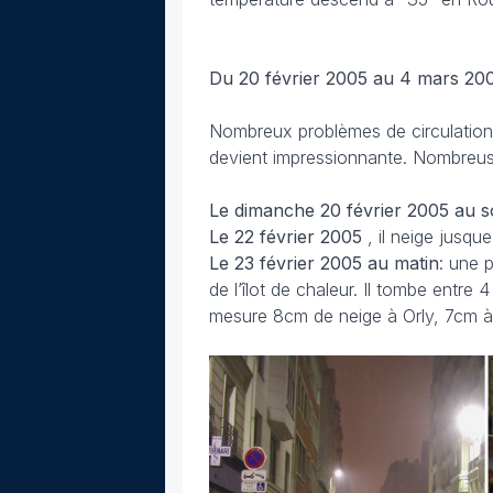
Du 20 février 2005 au 4 mars 2
Nombreux problèmes de circulation
devient impressionnante. Nombreuse
Le dimanche 20 février 2005 au s
Le 22 février 2005
, il neige jusqu
Le 23 février 2005 au matin
: une 
de l’îlot de chaleur. Il tombe entre
mesure 8cm de neige à Orly, 7cm à