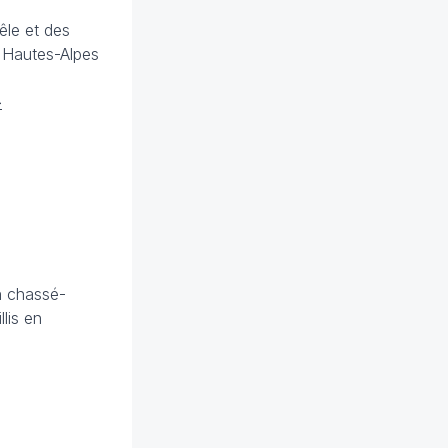
êle et des
s Hautes-Alpes
>
n chassé-
lis en