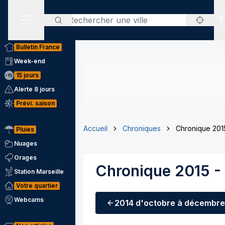
Rechercher
Menu secondaire
Bulletin France
Week-end
15 jours
Alerte 8 jours
Prévi. saison
Accueil
Chroniques
Chronique 2015
Pluies
Nuages
Orages
Chronique 2015 -
Station Marseille
Votre quartier
Webcams
2014
d'octobre à décembre