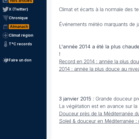
Nos articles
Climat et écarts à la normale des t
X (Twitter)
Chronique
Événements météo marquants de j
Almanach
Climat région
T°C records
L'année 2014
a été la plus chaud
!
Faire un don
Record en 2014 : année la plus do
2014 : année la plus douce au niv
3 janvier 2015
: Grande douceur pr
La végétation est en avance sur la 
Douceur près de la Méditerranée du 
Soleil & douceur en Méditerranée : 