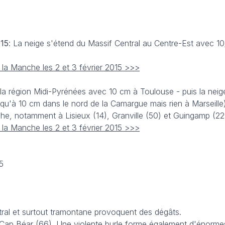
15
: La neige s'étend du Massif Central au Centre-Est avec 1
 la Manche les 2 et 3 février 2015 >>>
 la région Midi-Pyrénées avec 10 cm à Toulouse - puis la neig
u'à 10 cm dans le nord de la Camargue mais rien à Marseille).
he, notamment à Lisieux (14), Granville (50) et Guingamp (22
 la Manche les 2 et 3 février 2015 >>>
5
stral et surtout tramontane provoquent des dégâts.
u Cap Béar (66). Une violente burle forme également d'énorm