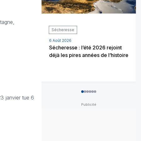
etagne,
Sécheresse
6 Août 2026
Sécheresse : l’été 2026 rejoint
déjà les pires années de l’histoire
0
1
2
3
4
5
3 janvier tue 6