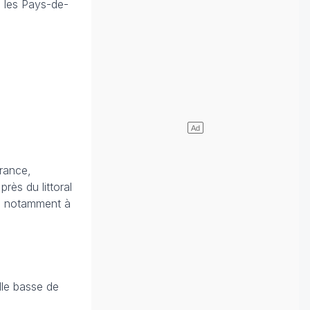
 les Pays-de-
France,
ès du littoral
s, notamment à
lle basse de