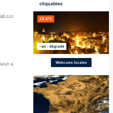
cliquables
Sud >>>
29.4°C
air : dégradé
Webcams locales
 km/h à