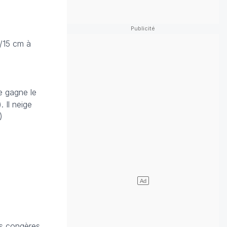
0/15 cm à
e gagne le
 Il neige
)
es congères