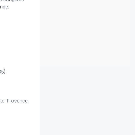
onde.
05)
aute-Provence