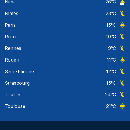
Nice
26
°C
Ciel 
Nimes
23
°C
Ciel 
Paris
15
°C
Ciel 
Reims
10
°C
Ciel 
Rennes
9
°C
Ciel 
Rouen
11
°C
Ciel 
Saint-Etienne
12
°C
Ciel 
Strasbourg
15
°C
Ciel 
Toulon
24
°C
Ciel 
Toulouse
21
°C
Ciel 