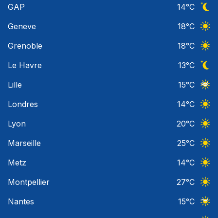
GAP
14
°C
Ciel 
Geneve
18
°C
Ciel 
Grenoble
18
°C
Ciel 
Le Havre
13
°C
Ciel 
Lille
15
°C
Ciel 
Londres
14
°C
Ciel 
Lyon
20
°C
Ciel 
Marseille
25
°C
Ciel 
Metz
14
°C
Ciel 
Montpellier
27
°C
Ciel 
Nantes
15
°C
Ciel 