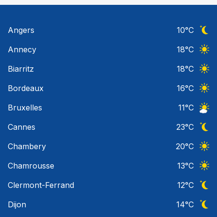
Angers
10
°C
Ciel 
Annecy
18
°C
Ciel 
Biarritz
18
°C
Ciel 
Bordeaux
16
°C
Ciel 
Bruxelles
11
°C
Ciel 
Cannes
23
°C
Ciel 
Chambery
20
°C
Ciel 
Chamrousse
13
°C
Ciel 
Clermont-Ferrand
12
°C
Ciel 
Dijon
14
°C
Ciel 