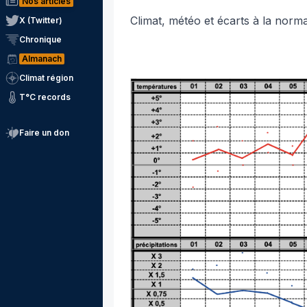
Nos articles
Climat, météo et écarts à la norm
X (Twitter)
Chronique
Almanach
Climat région
T°C records
Faire un don