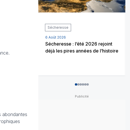
Sécheresse
6 Août 2026
Sécheresse : l’été 2026 rejoint
déjà les pires années de l’histoire
rance.
0
1
2
3
4
5
es abondantes
trophiques