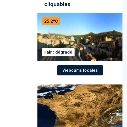
cliquables
25.2°C
air : dégradé
Webcams locales