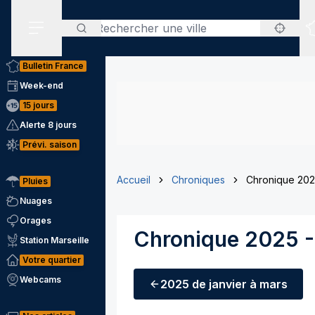
Rechercher
Menu secondaire
Bulletin France
Week-end
15 jours
Alerte 8 jours
Prévi. saison
Accueil
Chroniques
Chronique 2025
Pluies
Nuages
Orages
Chronique 2025 - 
Station Marseille
Votre quartier
Webcams
2025
de janvier à mars