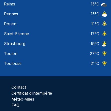
Reims
15
°C
Ciel 
Rennes
15
°C
Ciel 
Rouen
11
°C
Ciel 
Saint-Etienne
17
°C
Ciel 
Strasbourg
19
°C
Ciel 
Toulon
27
°C
Ciel 
Toulouse
21
°C
Ciel 
Contact
Certificat d’intempérie
Météo-villes
FAQ