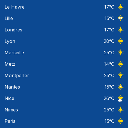
Ciel 
Le Havre
17
°C
Ciel 
Lille
15
°C
Ciel 
Londres
17
°C
Ciel 
Lyon
20
°C
Ciel 
Marseille
25
°C
Ciel 
Metz
14
°C
Ciel 
Montpellier
25
°C
Ciel 
Nantes
15
°C
Ciel 
Nice
26
°C
Ciel 
Nimes
25
°C
Ciel 
Paris
15
°C
Ciel 