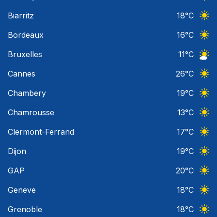
Ciel 
Biarritz
18
°C
Ciel 
Bordeaux
16
°C
Ciel 
Bruxelles
11
°C
Ciel 
Cannes
26
°C
Ciel 
Chambery
19
°C
Ciel 
Chamrousse
13
°C
Ciel 
Clermont-Ferrand
17
°C
Ciel 
Dijon
19
°C
Ciel 
GAP
20
°C
Ciel 
Geneve
18
°C
Ciel 
Grenoble
18
°C