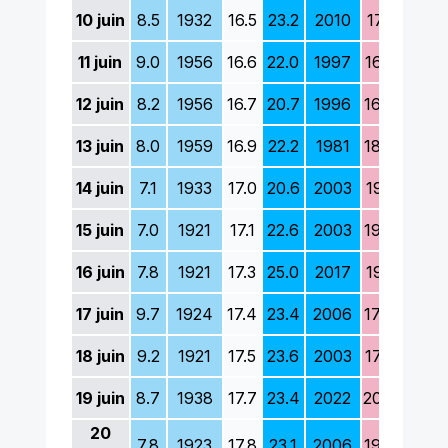
10
juin
8.5
1932
16.5
23.2
2010
17.1
1972
11
juin
9.0
1956
16.6
22.0
1997
16.5
1972
12
juin
8.2
1956
16.7
20.7
1996
16.7
1957
13
juin
8.0
1959
16.9
22.2
1981
18.0
1938
14
juin
7.1
1933
17.0
20.6
2003
19.1
1972
15
juin
7.0
1921
17.1
22.6
2003
19.0
1972
16
juin
7.8
1921
17.3
25.0
2017
19.1
1978
17
juin
9.7
1924
17.4
23.4
2006
17.4
1967
18
juin
9.2
1921
17.5
23.6
2003
17.2
1923
19
juin
8.7
1938
17.7
23.4
2022
20.6
1992
20
7.8
1923
17.8
23.1
2006
19.2
1924