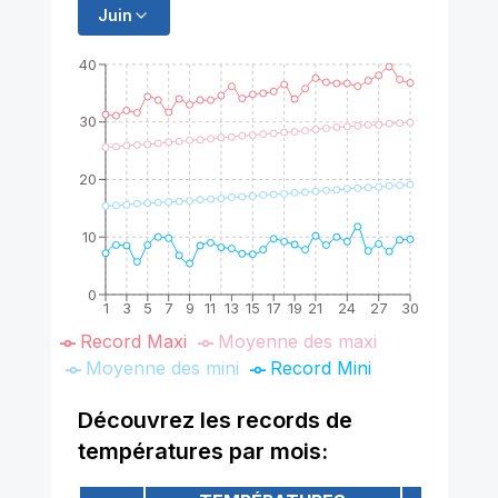
Juin
40
30
20
10
0
1
3
5
7
9
11
13
15
17
19
21
24
27
30
Record Maxi
Moyenne des maxi
Moyenne des mini
Record Mini
Découvrez les records de
températures par mois: