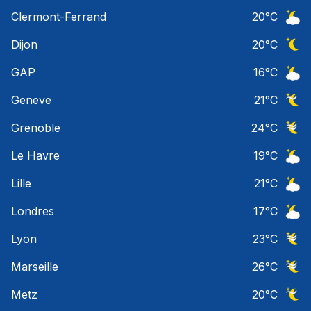
Ciel 
Clermont-Ferrand
20
°C
Ciel 
Dijon
20
°C
Ciel 
GAP
16
°C
Ciel 
Geneve
21
°C
Ciel 
Grenoble
24
°C
Ciel 
Le Havre
19
°C
Ciel 
Lille
21
°C
Ciel 
Londres
17
°C
Ciel 
Lyon
23
°C
Ciel 
Marseille
26
°C
Ciel 
Metz
20
°C
Ciel 