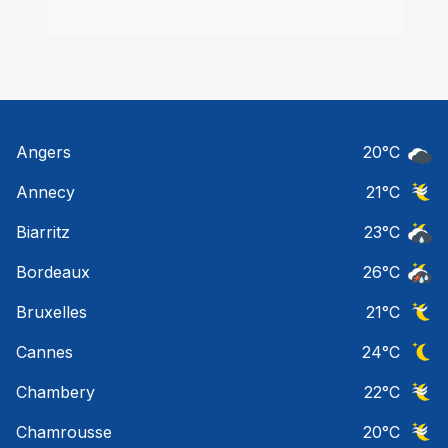
Angers
20
°C
Ciel 
Annecy
21
°C
Ciel 
Biarritz
23
°C
Risqu
Bordeaux
26
°C
Temps
Bruxelles
21
°C
Ciel 
Cannes
24
°C
Ciel 
Chambery
22
°C
Ciel 
Chamrousse
20
°C