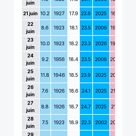
juin
21
juin
10.2
1927
17.9
23.6
2025
16.2
1923
22
8.6
1923
18.1
23.5
2006
19.0
1973
juin
23
10.0
1923
18.2
23.3
2026
19.4
1946
juin
24
9.2
1956
18.4
23.5
2008
20.9
1980
juin
25
11.8
1946
18.5
23.9
2025
20.7
1939
juin
26
7.6
1926
18.6
24.1
2025
21.0
1978
juin
27
8.8
1926
18.7
24.7
2025
21.1
1997
juin
28
7.5
1923
18.9
22.3
2002
20.6
1925
juin
29