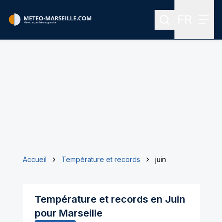
FR
Rechercher
Menu
Menu des
Accueil
Température et records
juin
Température et records en
Juin
pour
Marseille