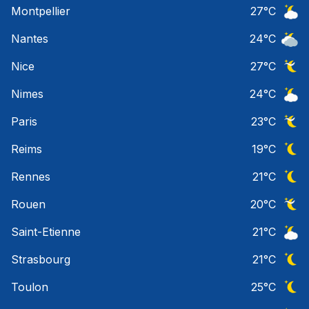
Montpellier
27
°C
Ciel 
Nantes
24
°C
Ciel 
Nice
27
°C
Ciel 
Nimes
24
°C
Ciel 
Paris
23
°C
Ciel 
Reims
19
°C
Ciel 
Rennes
21
°C
Ciel 
Rouen
20
°C
Ciel 
Saint-Etienne
21
°C
Ciel 
Strasbourg
21
°C
Ciel 
Toulon
25
°C
Ciel 