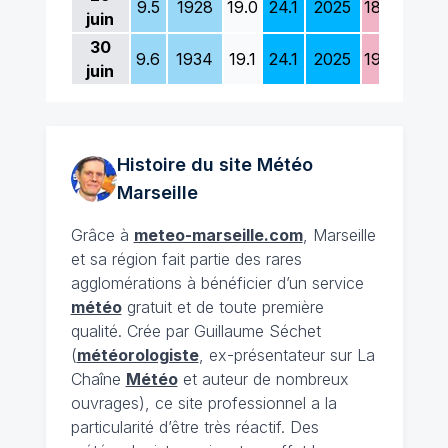
9.5
1928
19.0
24.1
2025
18.2
1977
juin
30
9.6
1934
19.1
24.1
2025
19.5
1978
juin
Histoire du site Météo
Marseille
Grâce à
meteo-marseille.com
, Marseille
et sa région fait partie des rares
agglomérations à bénéficier d’un service
météo
gratuit et de toute première
qualité. Crée par Guillaume Séchet
(
météorologiste
, ex-présentateur sur La
Chaîne
Météo
et auteur de nombreux
ouvrages), ce site professionnel a la
particularité d’être très réactif. Des