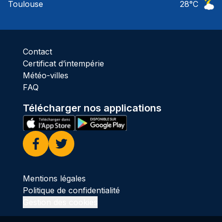
Toulouse
28
°C
Ciel 
Contact
Certificat d’intempérie
Météo-villes
FAQ
Télécharger nos applications
Facebook
Twitter
Mentions légales
Politique de confidentialité
Gestion des cookies