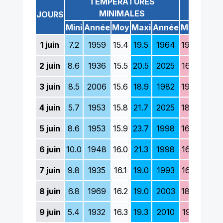
TEMPÉRATURES
TEM
MINIMALES
M
JOURS
Mini
Année
Moy
Maxi
Année
Mini
Anné
1
juin
7.2
1959
15.4
19.5
1964
19.2
1936
2
juin
8.6
1936
15.5
20.5
2025
16.5
1926
3
juin
8.5
2006
15.6
18.9
1982
19.0
1926
4
juin
5.7
1953
15.8
21.7
2025
18.0
1936
5
juin
8.6
1953
15.9
23.7
1998
16.0
1986
6
juin
10.0
1948
16.0
21.3
1998
16.5
1969
7
juin
9.8
1935
16.1
19.0
1993
16.2
1991
8
juin
6.8
1969
16.2
19.0
2003
18.7
2002
9
juin
5.4
1932
16.3
19.3
2010
19.1
1941