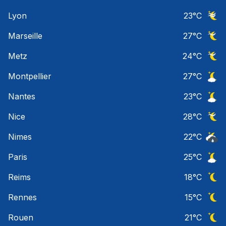
Ciel 
Lyon
23
°C
Ciel 
Marseille
27
°C
Ciel 
Metz
24
°C
Ciel 
Montpellier
27
°C
Ciel 
Nantes
23
°C
Ciel 
Nice
28
°C
Ciel 
Nimes
22
°C
Risqu
Paris
25
°C
Ciel 
Reims
18
°C
Ciel 
Rennes
15
°C
Ciel 
Rouen
21
°C