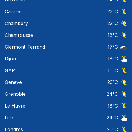
Ciel 
Cannes
23
°C
Ciel 
Chambery
22
°C
Ciel 
Chamrousse
18
°C
Ciel 
Clermont-Ferrand
17
°C
Ciel 
Dijon
18
°C
Ciel 
GAP
16
°C
Ciel 
Geneve
23
°C
Ciel 
Grenoble
24
°C
Ciel 
Le Havre
18
°C
Ciel 
Lille
24
°C
Ciel 
Londres
20
°C