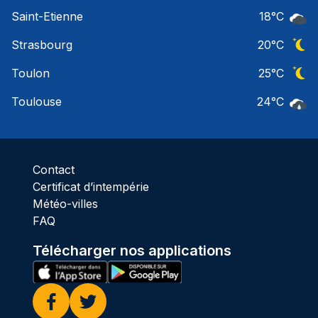
Ciel 
Saint-Etienne
18
°C
Ciel 
Strasbourg
20
°C
Ciel 
Toulon
25
°C
Ciel 
Toulouse
24
°C
Pluie
Contact
Certificat d’intempérie
Météo-villes
FAQ
Télécharger nos applications
Facebook
Twitter