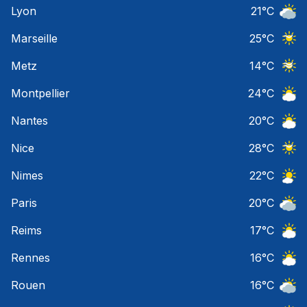
Lyon
21
°C
Ciel 
Marseille
25
°C
Ciel 
Metz
14
°C
Ciel 
Montpellier
24
°C
Ciel 
Nantes
20
°C
Ciel 
Nice
28
°C
Ciel 
Nimes
22
°C
Ciel 
Paris
20
°C
Ciel 
Reims
17
°C
Ciel 
Rennes
16
°C
Ciel 
Rouen
16
°C
Ciel 