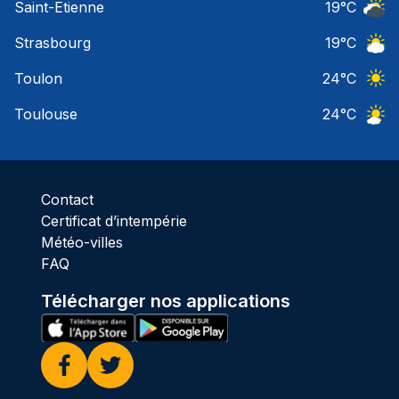
Saint-Etienne
19
°C
Ciel 
Strasbourg
19
°C
Ciel 
Toulon
24
°C
Ciel 
Toulouse
24
°C
Ciel 
Contact
Certificat d’intempérie
Météo-villes
FAQ
Télécharger nos applications
Facebook
Twitter