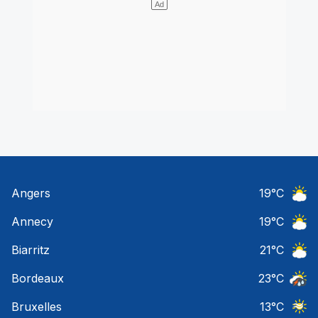
Angers
19
°C
Ciel 
Annecy
19
°C
Ciel 
Biarritz
21
°C
Ciel 
Bordeaux
23
°C
Temps
Bruxelles
13
°C