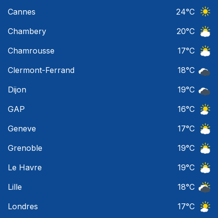
Ciel 
Cannes
24
°C
Ciel 
Chambery
20
°C
Ciel 
Chamrousse
17
°C
Ciel 
Clermont-Ferrand
18
°C
Ciel 
Dijon
19
°C
Ciel 
GAP
16
°C
Ciel 
Geneve
17
°C
Ciel 
Grenoble
19
°C
Ciel 
Le Havre
19
°C
Ciel 
Lille
18
°C
Ciel 
Londres
17
°C
Ciel 