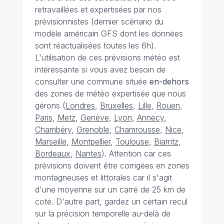
retravaillées et expertisées par nos
prévisionnistes (dernier scénario du
modèle américain GFS dont les données
sont réactualisées toutes les 6h).
L'utilisation de ces prévisions météo est
intéressante si vous avez besoin de
consulter une commune située
en-dehors
des zones de météo expertisée que nous
gérons (
Londres
,
Bruxelles
,
Lille
,
Rouen
,
Paris
,
Metz
,
Genève
,
Lyon
,
Annecy
,
Chambéry
,
Grenoble
,
Chamrousse
,
Nice
,
Marseille
,
Montpellier
,
Toulouse
,
Biarritz
,
Bordeaux
,
Nantes
). Attention car ces
prévisions doivent être corrigées en zones
montagneuses et littorales car il s'agit
d'une moyenne sur un carré de 25 km de
coté. D'autre part, gardez un certain recul
sur la précision temporelle au-delà de