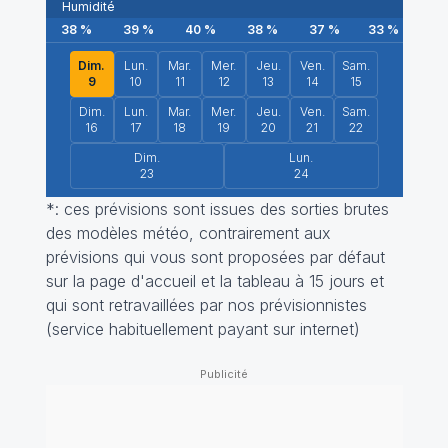
Humidité
38
%
39
%
40
%
38
%
37
%
33
%
39
Dim.
Lun.
Mar.
Mer.
Jeu.
Ven.
Sam.
9
10
11
12
13
14
15
Dim.
Lun.
Mar.
Mer.
Jeu.
Ven.
Sam.
16
17
18
19
20
21
22
Dim.
Lun.
23
24
*: ces prévisions sont issues des sorties brutes
des modèles météo, contrairement aux
prévisions qui vous sont proposées par défaut
sur la page d'accueil et la tableau à 15 jours et
qui sont retravaillées par nos prévisionnistes
(service habituellement payant sur internet)