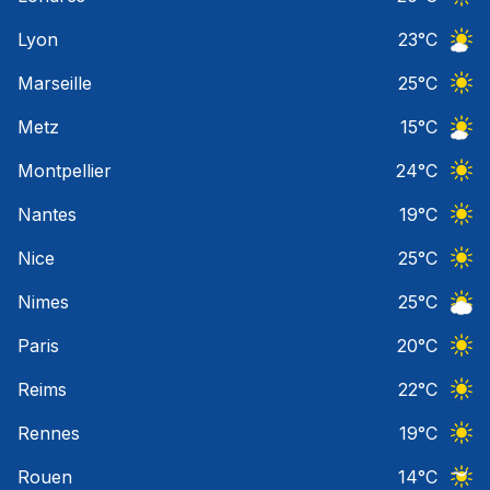
Ciel 
Lyon
23
°C
Ciel 
Marseille
25
°C
Ciel 
Metz
15
°C
Ciel 
Montpellier
24
°C
Ciel 
Nantes
19
°C
Ciel 
Nice
25
°C
Ciel 
Nimes
25
°C
Ciel 
Paris
20
°C
Ciel 
Reims
22
°C
Ciel 
Rennes
19
°C
Ciel 
Rouen
14
°C