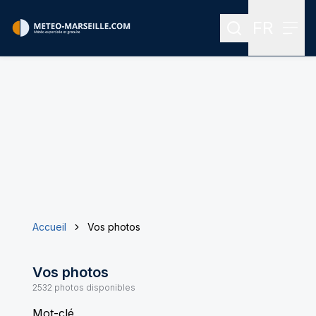
FR
Rechercher
Menu
Menu des
Accueil
Vos photos
Vos photos
2532
photos disponibles
Mot-clé