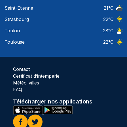
Ciel 
Saint-Etienne
21
°C
Ciel 
Strasbourg
22
°C
Ciel 
Toulon
28
°C
Ciel 
Toulouse
22
°C
Ciel 
Contact
Certificat d’intempérie
Météo-villes
FAQ
Télécharger nos applications