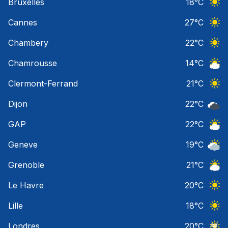
Bruxelles
18
°C
Ciel 
Cannes
27
°C
Ciel 
Chambery
22
°C
Ciel 
Chamrousse
14
°C
Ciel 
Clermont-Ferrand
21
°C
Ciel 
Dijon
22
°C
Ciel 
GAP
22
°C
Ciel 
Geneve
19
°C
Ciel 
Grenoble
21
°C
Ciel 
Le Havre
20
°C
Ciel 
Lille
18
°C
Ciel 
Londres
20
°C