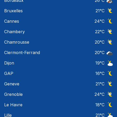
Bordeaux
26
°C
Temps
Bruxelles
21
°C
Ciel 
Cannes
24
°C
Ciel 
Chambery
22
°C
Ciel 
Chamrousse
20
°C
Ciel 
Clermont-Ferrand
20
°C
Ciel 
Dijon
19
°C
Ciel 
GAP
16
°C
Ciel 
Geneve
21
°C
Ciel 
Grenoble
24
°C
Ciel 
Le Havre
18
°C
Ciel 
Lille
21
°C