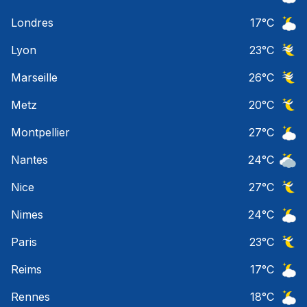
Ciel 
Londres
17
°C
Ciel 
Lyon
23
°C
Ciel 
Marseille
26
°C
Ciel 
Metz
20
°C
Ciel 
Montpellier
27
°C
Ciel 
Nantes
24
°C
Ciel 
Nice
27
°C
Ciel 
Nimes
24
°C
Ciel 
Paris
23
°C
Ciel 
Reims
17
°C
Ciel 
Rennes
18
°C