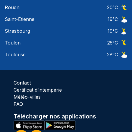
Ciel 
Rouen
20
°C
Ciel 
Saint-Etienne
19
°C
Ciel 
Strasbourg
19
°C
Ciel 
Toulon
25
°C
Ciel 
Toulouse
28
°C
Ciel 
Contact
Certificat d’intempérie
Météo-villes
FAQ
Télécharger nos applications