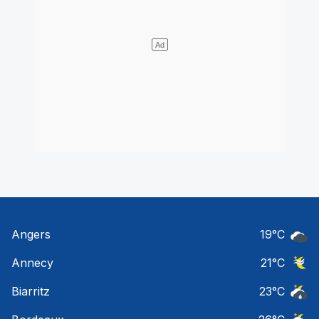
Angers
19
°C
Ciel 
Annecy
21
°C
Ciel 
Biarritz
23
°C
Risqu