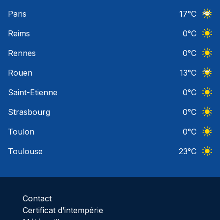
Ciel 
Paris
17
°C
Ciel 
Reims
0
°C
Ciel 
Rennes
0
°C
Ciel 
Rouen
13
°C
Ciel 
Saint-Etienne
0
°C
Ciel 
Strasbourg
0
°C
Ciel 
Toulon
0
°C
Ciel 
Toulouse
23
°C
Ciel 
Contact
Certificat d’intempérie