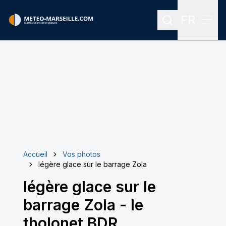
FR
Rechercher
Menu
Menu des
Accueil
Vos photos
légère glace sur le barrage Zola
légère glace sur le
barrage Zola
-
le
tholonet BDR