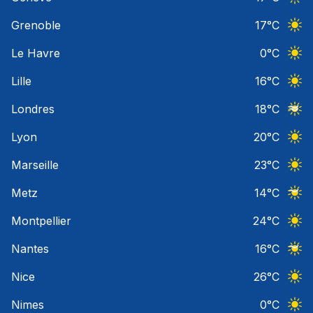
Ciel 
Grenoble
17
°C
Ciel 
Le Havre
0
°C
Ciel 
Lille
16
°C
Ciel 
Londres
18
°C
Ciel 
Lyon
20
°C
Ciel 
Marseille
23
°C
Ciel 
Metz
14
°C
Ciel 
Montpellier
24
°C
Ciel 
Nantes
16
°C
Ciel 
Nice
26
°C
Ciel 
Nimes
0
°C