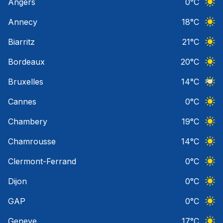
Angers
0
°C
Ciel 
Annecy
18
°C
Ciel 
Biarritz
21
°C
Ciel 
Bordeaux
20
°C
Ciel 
Bruxelles
14
°C
Ciel 
Cannes
0
°C
Ciel 
Chambery
19
°C
Ciel 
Chamrousse
14
°C
Ciel 
Clermont-Ferrand
0
°C
Ciel 
Dijon
0
°C
Ciel 
GAP
0
°C
Ciel 
Geneve
17
°C