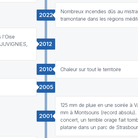
Nombreux incendies dûs au mistral
2022
tramontane dans les régions médi
 l'Oise
2012
JUVIGNIES,
2010
Chaleur sur tout le territoire
2005
125 mm de pluie en une soirée à V
mm à Montsouris (record absolu). 
2001
concert, un terrible orage fait tom
platane dans un parc de Strasbourg