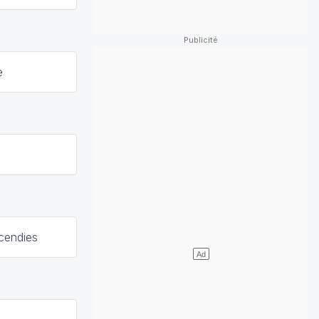
e
ncendies