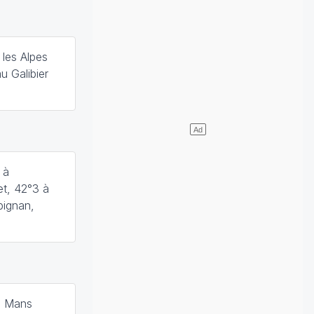
les Alpes
u Galibier
 à
et, 42°3 à
pignan,
au Mans