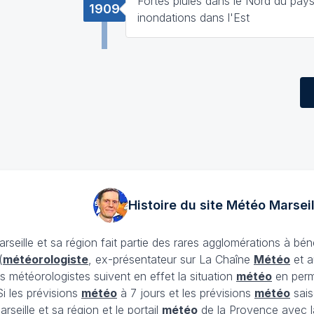
Fortes pluies dans le Nord du pays
1909
inondations dans l'Est
Histoire du site Météo
Marseil
arseille et sa région fait partie des rares agglomérations à bén
(
météorologiste
, ex-présentateur sur La Chaîne
Météo
et a
 Des météorologistes suivent en effet la situation
météo
en perm
Si les prévisions
météo
à 7 jours et les prévisions
météo
sais
rseille et sa région et le portail
météo
de la Provence avec la