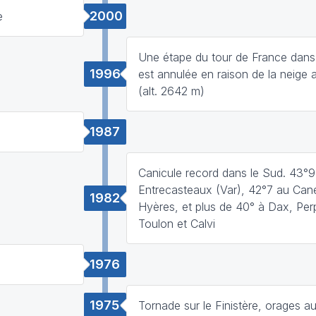
2000
e
Une étape du tour de France dans 
1996
est annulée en raison de la neige a
(alt. 2642 m)
1987
Canicule record dans le Sud. 43°9
Entrecasteaux (Var), 42°7 au Can
1982
Hyères, et plus de 40° à Dax, Per
Toulon et Calvi
1976
1975
Tornade sur le Finistère, orages 