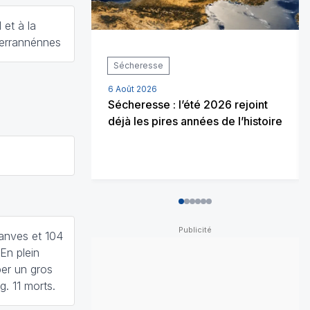
 et à la
terrannénnes
Sécheresse
6 Août 2026
Sécheresse : l’été 2026 rejoint
déjà les pires années de l’histoire
0
1
2
3
4
5
anves et 104
En plein
ber un gros
. 11 morts.