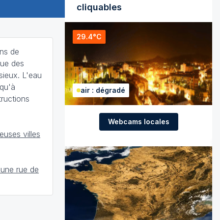
cliquables
29.4°C
ons de
que des
isieux. L'eau
 qu'à
air : dégradé
tructions
Webcams locales
uses villes
 une rue de