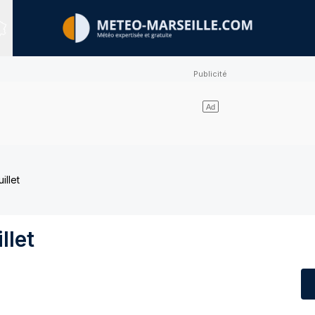
Sites expertisés
illet
llet