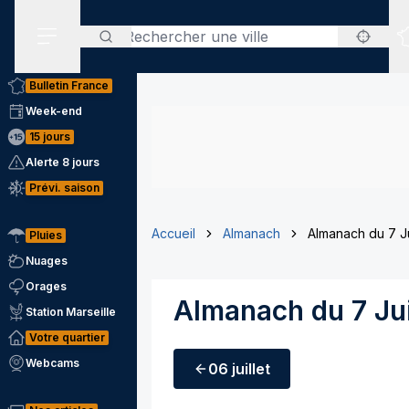
Rechercher
Menu secondaire
Bulletin France
Week-end
15 jours
Alerte 8 jours
Prévi. saison
Accueil
Almanach
Almanach du 7 Ju
Pluies
Nuages
Orages
Almanach du 7 Jui
Station Marseille
Votre quartier
Webcams
06 juillet