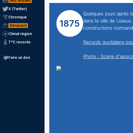
Nos articles
X (Twitter)
Quelques jours après l
Chronique
dans la ville de Lisieu
1875
Almanach
constructions normande
Climat région
Records quotidiens pou
T°C records
Photo : Scène d'apoca
Faire un don