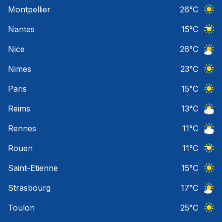
Ciel 
Montpellier
26
°C
Ciel 
Nantes
15
°C
Ciel 
Nice
26
°C
Ciel 
Nimes
23
°C
Ciel 
Paris
15
°C
Ciel 
Reims
13
°C
Ciel 
Rennes
11
°C
Ciel 
Rouen
11
°C
Ciel 
Saint-Etienne
15
°C
Ciel 
Strasbourg
17
°C
Ciel 
Toulon
25
°C
Ciel 