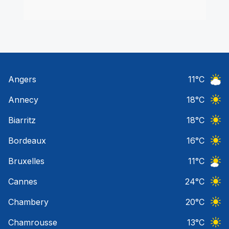
Angers
11
°C
Ciel 
Annecy
18
°C
Ciel 
Biarritz
18
°C
Ciel 
Bordeaux
16
°C
Ciel 
Bruxelles
11
°C
Ciel 
Cannes
24
°C
Ciel 
Chambery
20
°C
Ciel 
Chamrousse
13
°C