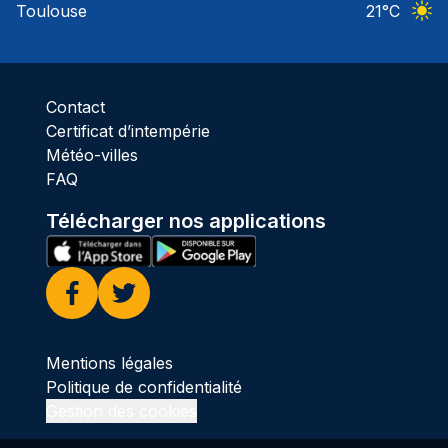
Toulouse
21
°C
Ciel 
Contact
Certificat d’intempérie
Météo-villes
FAQ
Télécharger nos applications
Facebook
Twitter
Mentions légales
Politique de confidentialité
Gestion des cookies