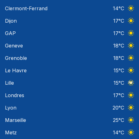
Ciel 
Clermont-Ferrand
14
°C
Ciel 
Dijon
17
°C
Ciel 
GAP
17
°C
Ciel 
Geneve
18
°C
Ciel 
Grenoble
18
°C
Ciel 
Le Havre
15
°C
Ciel 
Lille
15
°C
Ciel 
Londres
17
°C
Ciel 
Lyon
20
°C
Ciel 
Marseille
25
°C
Ciel 
Metz
14
°C